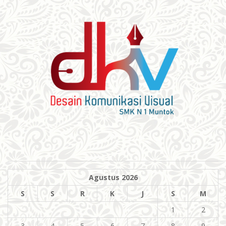
Agustus 2026
S
S
R
K
J
S
M
1
2
3
4
5
6
7
8
9