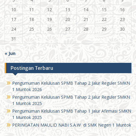
10
11
12
13
14
15
16
17
18
19
20
21
22
23
24
25
26
27
28
29
30
31
« Jun
Postingan Terbaru
Pengumuman Kelulusan SPMB Tahap 2 Jalur Reguler SMKN
1 Muntok 2026
Pengumuman Kelulusan SPMB Tahap 2 Jalur Reguler SMKN
1 Muntok 2025
Pengumuman Kelulusan SPMB Tahap 1 Jalur Afirmasi SMKN
1 Muntok 2025
PERINGATAN MAULID NABI S.A.W di SMK Negeri 1 Muntok