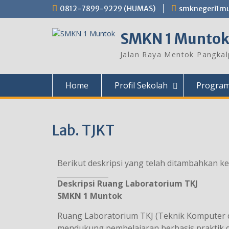
0812-7899-9229 (HUMAS)
smknegeri1m
SMKN 1 Munto
Jalan Raya Mentok Pangkalp
Home
Profil Sekolah
Program
Lab. TJKT
Berikut deskripsi yang telah ditambahkan k
Deskripsi Ruang Laboratorium TKJ
SMKN 1 Muntok
Ruang Laboratorium TKJ (Teknik Komputer 
mendukung pembelajaran berbasis praktik d