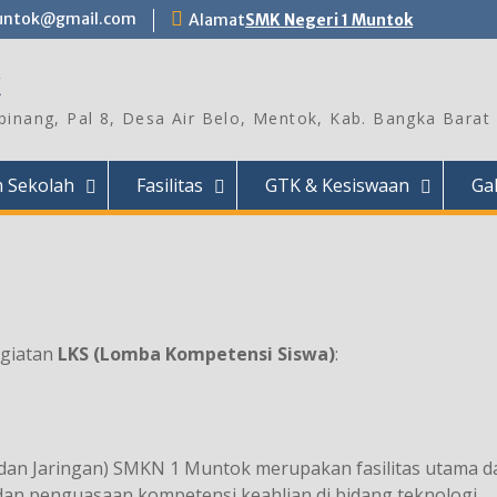
untok@gmail.com
Alamat
SMK Negeri 1 Muntok
k
inang, Pal 8, Desa Air Belo, Mentok, Kab. Bangka Barat
 Sekolah
Fasilitas
GTK & Kesiswaan
Ga
egiatan
LKS (Lomba Kompetensi Siswa)
:
dan Jaringan) SMKN 1 Muntok merupakan fasilitas utama d
an penguasaan kompetensi keahlian di bidang teknologi