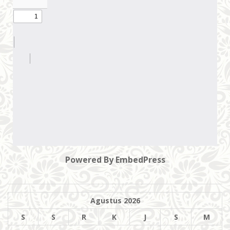
Powered By EmbedPress
Agustus 2026
S
S
R
K
J
S
M